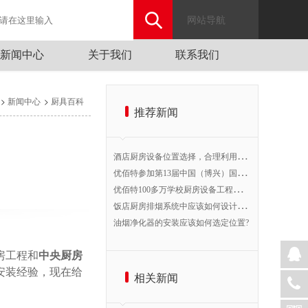
网站导航
新闻中心
关于我们
联系我们
公司新闻
公司简介
联系方式
>
>
行业动态
新闻中心
厨具百科
总经理致辞
在线留言
推荐新闻
厨具百科
荣誉资质
企业文化
酒
店厨房设备位置选择，合理利用空间提高工作效率
社会责任
优
佰特参加第13届中国（博兴）国际厨具节B1馆20号
风采展示
优
佰特100多万学校厨房设备工程开始验收！
饭
店厨房排烟系统中应该如何设计排烟管道?
油烟净化器的安装应该如何选定位置?
房工程和
中央厨房
安装经验，现在给
相关新闻