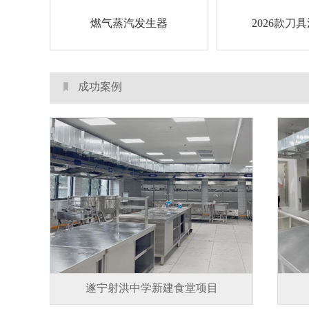
燃气蒸汽发生器
2026款刀
成功案例
遂宁射洪中学新建食堂项目