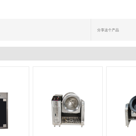
分享这个产品