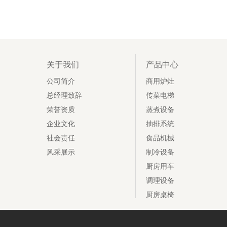
关于我们
产品中心
公司简介
商用炉灶
总经理致辞
传菜电梯
荣誉资质
蒸煮设备
企业文化
抽排系统
社会责任
食品机械
风采展示
制冷设备
厨房用车
调理设备
厨房桌椅