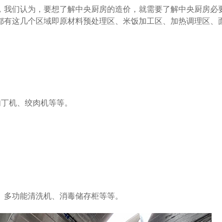
，我们认为，要想了解中央厨房的造价，就需要了解中央厨房必
都有这几个区域即原材料预处理区、米饭加工区、加热调理区、
丁机、绞肉机等等。
多功能清洗机、消毒储存柜等等。