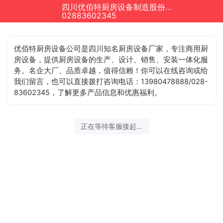
四川优佰特厨房设备制造股份有限公司正在为您服务
02883602345
优佰特厨房设备公司是四川知名厨房设备厂家，专注商用厨
房设备，提供厨房设备的生产、设计、销售、安装一体化服
务。名企大厂、品质卓越，值得信赖！你可以在线咨询或给
我们留言，也可以直接拨打咨询电话：13980478888/028-
83602345，了解更多产品信息和优惠福利。
正在等待客服接起...