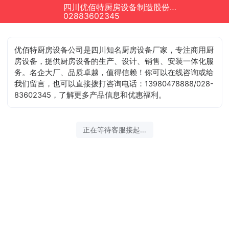
四川优佰特厨房设备制造股份有限公司正在为您服务
02883602345
优佰特厨房设备公司是四川知名厨房设备厂家，专注商用厨
房设备，提供厨房设备的生产、设计、销售、安装一体化服
务。名企大厂、品质卓越，值得信赖！你可以在线咨询或给
我们留言，也可以直接拨打咨询电话：13980478888/028-
83602345，了解更多产品信息和优惠福利。
正在等待客服接起...