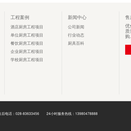
工程案例
新闻中心
售
优
酒店厨房工程项目
公司新闻
质
购.
单位厨房工程项目
行业动态
餐饮厨房工程项目
厨具百科
企业厨房工程项目
学校厨房工程项目
售后电话：028-83633456
24小时服务热线：13980478888