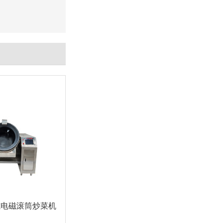
式电磁滚筒炒菜机