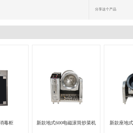
分享这个产品
具消毒柜
新款地式600电磁滚筒炒菜机
新款座地