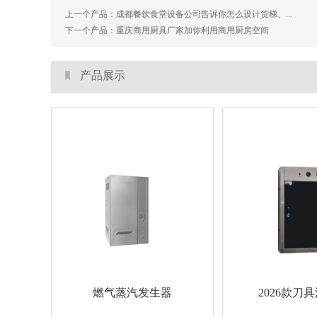
上一个产品：
成都餐饮食堂设备公司告诉你怎么设计货梯、...
下一个产品：
重庆商用厨具厂家加你利用商用厨房空间
产品展示
燃气蒸汽发生器
2026款刀