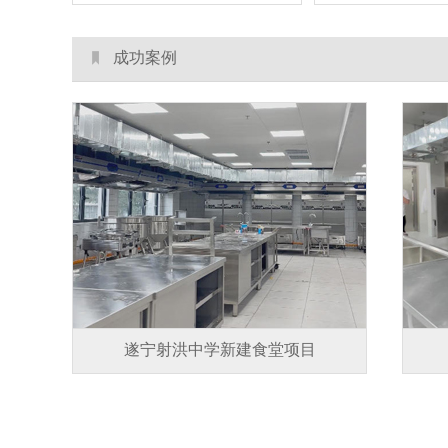
成功案例
遂宁射洪中学新建食堂项目